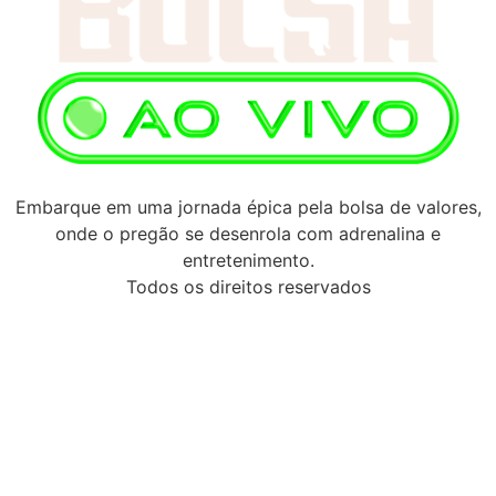
Embarque em uma jornada épica pela bolsa de valores,
onde o pregão se desenrola com adrenalina e
entretenimento.
Todos os direitos reservados