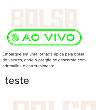
Embarque em uma jornada épica pela bolsa
de valores, onde o pregão se desenrola com
adrenalina e entretenimento.
teste